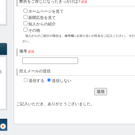
弊所をご存じになったきっかけは?
必須
ホームページを見て
新聞広告を見て
知人からの紹介
その他
知人からのご紹介の場合は、備考欄にお知り合いの氏名をご記入ください。 その
さい。
備考
必須
控えメールの送信
６
送信する
送信しない
ご記入いただき、ありがとうございました。